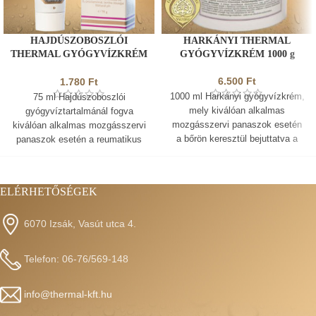
HAJDÚSZOBOSZLÓI
HARKÁNYI THERMAL
THERMAL GYÓGYVÍZKRÉM
GYÓGYVÍZKRÉM 1000 g
75 g
6.500
Ft
1.780
Ft
1000 ml Harkányi gyógyvízkrém,
75 ml Hajdúszoboszlói
mely kiválóan alkalmas
gyógyvíztartalmánál fogva
mozgásszervi panaszok esetén
kiválóan alkalmas mozgásszervi
a bőrön keresztül bejuttatva a
panaszok esetén a reumatikus
reumatikus és izomfájdalmak
és izomfájdalmak ápolására és
ápolására és mérséklésére
mérséklésére
Érték és Minőség
ELÉRHETŐSÉGEK
Nagydíjas
termék.
6070 Izsák, Vasút utca 4.
Telefon: 06-76/569-148
info@thermal-kft.hu