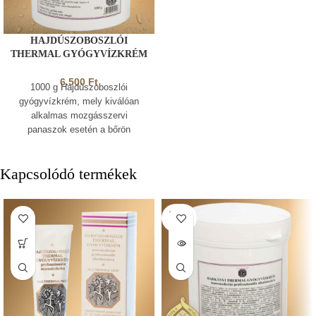
HAJDÚSZOBOSZLÓI
THERMAL GYÓGYVÍZKRÉM
1000 g
6.500
Ft
1000 g Hajdúszoboszlói
gyógyvízkrém, mely kiválóan
alkalmas mozgásszervi
panaszok esetén a bőrön
keresztül bejuttatva a reumatikus
és izomfájdalmak ápolására és
Kapcsolódó termékek
mérséklésére
SOLD
OUT