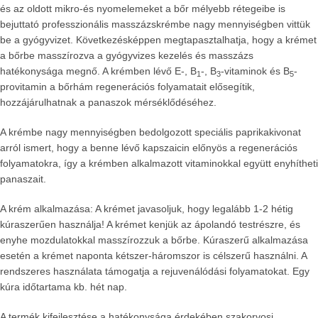
és az oldott mikro-és nyomelemeket a bőr mélyebb rétegeibe is
bejuttató professzionális masszázskrémbe nagy mennyiségben vittük
be a gyógyvizet. Következésképpen megtapasztalhatja, hogy a krémet
a bőrbe masszírozva a gyógyvizes kezelés és masszázs
hatékonysága megnő. A krémben lévő E-, B
-, B
-vitaminok és B
-
1
3
5
provitamin a bőrhám regenerációs folyamatait elősegítik,
hozzájárulhatnak a panaszok mérséklődéséhez.
A krémbe nagy mennyiségben bedolgozott speciális paprikakivonat
arról ismert, hogy a benne lévő kapszaicin előnyös a regenerációs
folyamatokra, így a krémben alkalmazott vitaminokkal együtt enyhítheti
panaszait.
A krém alkalmazása: A krémet javasoljuk, hogy legalább 1-2 hétig
kúraszerűen használja! A krémet kenjük az ápolandó testrészre, és
enyhe mozdulatokkal masszírozzuk a bőrbe. Kúraszerű alkalmazása
esetén a krémet naponta kétszer-háromszor is célszerű használni. A
rendszeres használata támogatja a rejuvenálódási folyamatokat. Egy
kúra időtartama kb. hét nap.
A termék kifejlesztése a hatékonysága érdekében szakorvosi