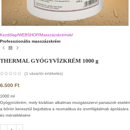
Kezdőlap
WEBSHOP
Masszázskrémek
Professzionális masszázskrém
THERMAL GYÓGYVÍZKRÉM 1000 g
(
1
vásárlói értékelés)
6.500
Ft
1000 ml
Gyógyvízkrém, mely kiválóan alkalmas mozgásszervi panaszok esetén
a bőrön keresztül bejuttatva a reumatikus és izomfájdalmak ápolására
és mérséklésére