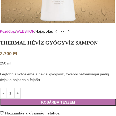
Kezdőlap
WEBSHOP
Hajápolás
THERMAL HÉVÍZ GYÓGYVÍZ SAMPON
2.700
Ft
250 ml
Legfőbb alkotóeleme a hévízi gyógyvíz, további hatóanyagai pedig
óvják a hajat és a fejbőrt.
KOSÁRBA TESZEM
Hozzáadás a kívánság listához