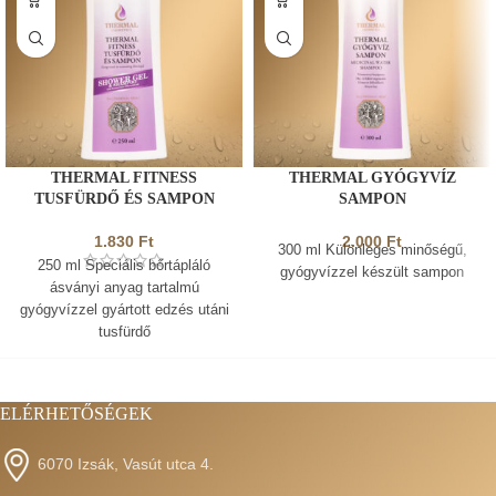
THERMAL FITNESS
THERMAL GYÓGYVÍZ
TUSFÜRDŐ ÉS SAMPON
SAMPON
1.830
Ft
2.000
Ft
300 ml Különleges minőségű,
250 ml Speciális bőrtápláló
gyógyvízzel készült sampon
ásványi anyag tartalmú
gyógyvízzel gyártott edzés utáni
tusfürdő
ELÉRHETŐSÉGEK
6070 Izsák, Vasút utca 4.