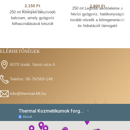
BALZSAM
2.150
Ft
2.900
Ft
250 ml Legfőbb alkotóeleme a
250 ml Könnyen beszívódó
hévízi gyógyvíz, hatékonyságát
balzsam, amely gyógyvíz
tovább növelik a bőrregenerációt
felhasználásával készült
és hidratációt támogató
hatóanyagok
ELÉRHETŐSÉGEK
6070 Izsák, Vasút utca 4.
Telefon: 06-76/569-148
info@thermal-kft.hu