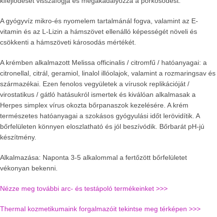
kifejlődését visszafogja és megakadályozza a pörkösödést.
A gyógyvíz mikro-és nyomelem tartalmánál fogva, valamint az E-
vitamin és az L-Lizin a hámszövet ellenálló képességét növeli és
csökkenti a hámszöveti károsodás mértékét.
A krémben alkalmazott Melissa officinalis / citromfű / hatóanyagai: a
citronellal, citrál, geramiol, linalol illóolajok, valamint a rozmaringsav és
származékai. Ezen fenolos vegyületek a vírusok replikációját /
virostatikus / gátló hatásukról ismertek és kiválóan alkalmasak a
Herpes simplex vírus okozta bőrpanaszok kezelésére. A krém
természetes hatóanyagai a szokásos gyógyulási időt lerövidítik. A
bőrfelületen könnyen eloszlatható és jól beszívódik. Bőrbarát pH-jú
készítmény.
Alkalmazása: Naponta 3-5 alkalommal a fertőzött bőrfelületet
vékonyan bekenni.
Nézze meg további arc- és testápoló termékeinket >>>
Thermal kozmetikumaink forgalmazóit tekintse meg térképen >>>