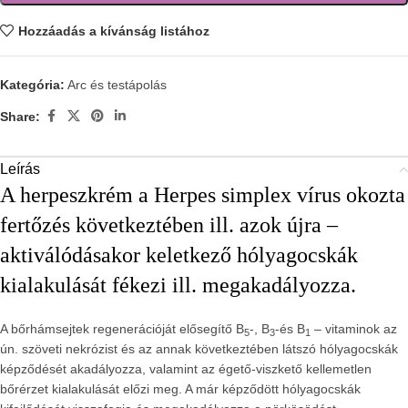
Hozzáadás a kívánság listához
Kategória:
Arc és testápolás
Share:
Leírás
A herpeszkrém a Herpes simplex vírus okozta
fertőzés következtében ill. azok újra –
aktiválódásakor keletkező hólyagocskák
kialakulását fékezi ill. megakadályozza.
A bőrhámsejtek regenerációját elősegítő B
-, B
-és B
– vitaminok az
5
3
1
ún. szöveti nekrózist és az annak következtében látszó hólyagocskák
képződését akadályozza, valamint az égető-viszkető kellemetlen
bőrérzet kialakulását előzi meg. A már képződött hólyagocskák