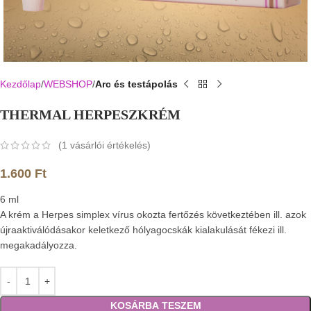
Kezdőlap
WEBSHOP
Arc és testápolás
THERMAL HERPESZKRÉM
(
1
vásárlói értékelés)
1.600
Ft
6 ml
A krém a Herpes simplex vírus okozta fertőzés következtében ill. azok
újraaktiválódásakor keletkező hólyagocskák kialakulását fékezi ill.
megakadályozza.
KOSÁRBA TESZEM